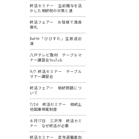
終活セミナー 生前贈与を活
かした相続税の対策と遺
終活フェアー お陰様で満員
御礼
BeFM「びびすた」生放送出
演
八戸テレビ取材 テーブルマ
ナー講習会YouTub
9/7 終活セミナー テーブル
マナー講習会
終活フェアー 相続問題につ
いて
7/26 終活セミナー 相続土
地国庫帰属制度
６月17日 三沢市 終活セミ
ナー なぜ終活が必要
終活セミナー 定年退職者向